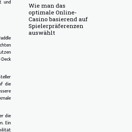
t und
Wie man das
optimale Online-
Casino basierend auf
Spielerpräferenzen
auswählt
Paddle
chten
nutzen
-Deck
teller
f die
ssere
rkmale
er die
n. Ein
ilität