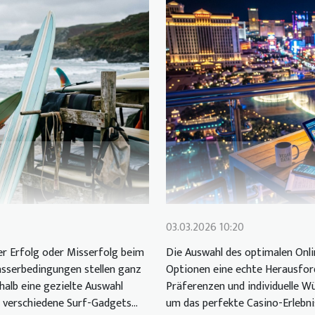
03.03.2026 10:20
er Erfolg oder Misserfolg beim
Die Auswahl des optimalen Onlin
asserbedingungen stellen ganz
Optionen eine echte Herausford
alb eine gezielte Auswahl
Präferenzen und individuelle Wü
 verschiedene Surf-Gadgets...
um das perfekte Casino-Erlebni