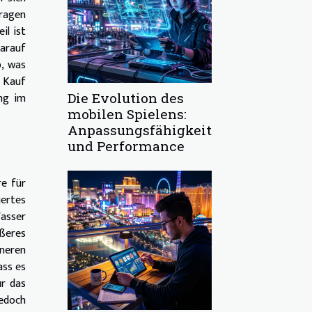
tragen
il ist
darauf
b, was
m Kauf
Die Evolution des
ung im
mobilen Spielens:
Anpassungsfähigkeit
und Performance
re für
iertes
Wasser
ößeres
ineren
ass es
ür das
jedoch