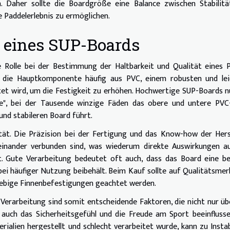
 Daher sollte die Boardgröße eine Balance zwischen Stabilitä
 Paddelerlebnis zu ermöglichen.
t eines SUP-Boards
e Rolle bei der Bestimmung der Haltbarkeit und Qualität eines 
t die Hauptkomponente häufig aus PVC, einem robusten und lei
itet wird, um die Festigkeit zu erhöhen. Hochwertige SUP-Boards 
ie", bei der Tausende winzige Fäden das obere und untere PVC
und stabileren Board führt.
ität. Die Präzision bei der Fertigung und das Know-how der Hers
inander verbunden sind, was wiederum direkte Auswirkungen au
 Gute Verarbeitung bedeutet oft auch, dass das Board eine be
bei häufiger Nutzung beibehält. Beim Kauf sollte auf Qualitätsme
glebige Finnenbefestigungen geachtet werden.
 Verarbeitung sind somit entscheidende Faktoren, die nicht nur üb
auch das Sicherheitsgefühl und die Freude am Sport beeinflusse
ialien hergestellt und schlecht verarbeitet wurde, kann zu Instab