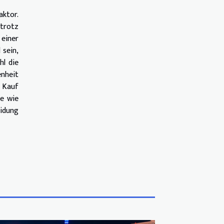
aktor.
 trotz
einer
 sein,
hl die
nheit
d Kauf
le wie
eidung