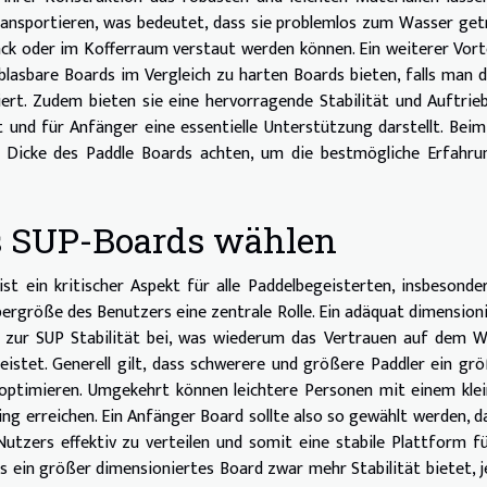
ransportieren, was bedeutet, dass sie problemlos zum Wasser ge
k oder im Kofferraum verstaut werden können. Ein weiterer Vorte
blasbare Boards im Vergleich zu harten Boards bieten, falls man 
iert. Zudem bieten sie eine hervorragende Stabilität und Auftrie
t und für Anfänger eine essentielle Unterstützung darstellt. Bei
nd Dicke des Paddle Boards achten, um die bestmögliche Erfahr
es SUP-Boards wählen
 ein kritischer Aspekt für alle Paddelbegeisterten, insbesonde
pergröße des Benutzers eine zentrale Rolle. Ein adäquat dimension
d zur SUP Stabilität bei, was wiederum das Vertrauen auf dem 
eistet. Generell gilt, dass schwerere und größere Paddler ein gr
optimieren. Umgekehrt können leichtere Personen mit einem kle
ing erreichen. Ein Anfänger Board sollte also so gewählt werden, d
tzers effektiv zu verteilen und somit eine stabile Plattform f
ss ein größer dimensioniertes Board zwar mehr Stabilität bietet, 