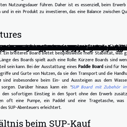
ten Nutzungsdauer führen. Daher ist es essenziell, beim Erwerb
und in ein Produkt zu investieren, das eine Balance zwischen Qu
tures
e des persönlichen Geschmacks; es beeinflusst die Stabilitä
hör für verschiedene Wasserbedingunge
asierend auf Spielerpräferenzen auswäh
sten Fliesentrends 2026 verwandeln k
e die Gartengestaltung?
ichten können
-Stils durch Mode
kennt und was zu beachten ist
m für unterschiedlich große Katzen?
ngmatte die Raumästhetik?
änke ästhetisch in Wohnräume?
elen gewinnen kann: Tipps und Strateg
e für Ihre Bedürfnisse?
en Küsten Urlaub macht
ch frühzeitige Kleiderauswahl
 stilvoll nutzt
volutioniert und nachhaltige Trends s
 sind die Vorteile?
n virtueller Währung in Spielen entsch
s?
ssen Sie wissen?
Unternehmen mit dem besten Angebot f
ten Sie über die Immobilienbewertung i
ür Ausflüge
 Ein breiteres Board bietet beispielsweise mehr Stabilität, was 
 Länge des Boards spielt auch eine Rolle: Kürzere Boards sind wen
eil sein kann. Bei der Ausstattung eines
Paddle Board
sind für Ne
griffe und Gurte von Nutzen, da sie den Transport und die Hand
e
sind insbesondere beim Ein- und Aussteigen aus dem Wasse
t sorgen. Darüber hinaus kann ein
"
SUP Board mit Zubehör im
es den sofortigen Einstieg in den Sport ohne den Erwerb zusätz
ten oft eine Pumpe, ein Paddel und eine Tragetasche, was 
des SUP-Abenteuers erleichtert.
ältnis beim SUP-Kauf