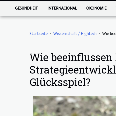
GESUNDHEIT
INTERNACIONAL
ÖKONOMIE
Startseite
Wissenschaft / Hightech
Wie bee
Wie beeinflussen 
Strategieentwick
Glücksspiel?