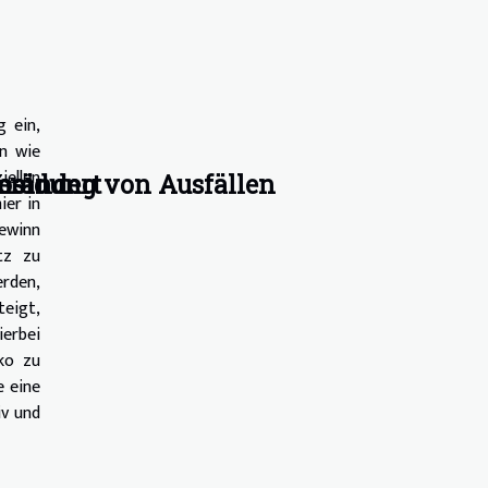
g ein,
en wie
iellen
meidung von Ausfällen
os
erändert
ier in
Gewinn
tz zu
erden,
teigt,
ierbei
iko zu
e eine
iv und