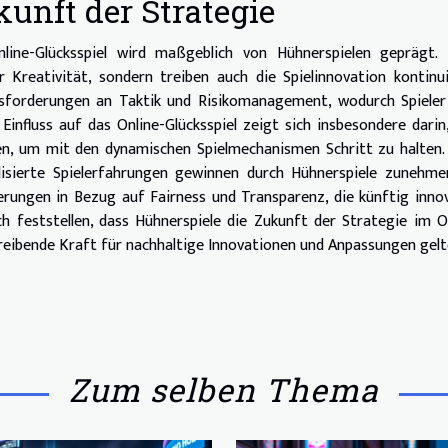
unft der Strategie
line-Glücksspiel wird maßgeblich von Hühnerspielen geprägt. 
 Kreativität, sondern treiben auch die Spielinnovation kontinui
ausforderungen an Taktik und Risikomanagement, wodurch Spiele
influss auf das Online-Glücksspiel zeigt sich insbesondere darin
en, um mit den dynamischen Spielmechanismen Schritt zu halten
isierte Spielerfahrungen gewinnen durch Hühnerspiele zunehme
rungen in Bezug auf Fairness und Transparenz, die künftig inno
h feststellen, dass Hühnerspiele die Zukunft der Strategie im O
treibende Kraft für nachhaltige Innovationen und Anpassungen gelt
Zum selben Thema