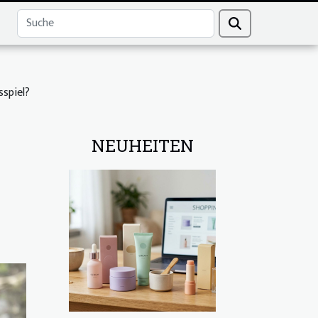
sspiel?
NEUHEITEN