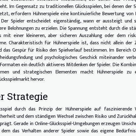
t. Im Gegensatz zu traditionellen Glücksspielen, bei denen der S
tzt, erfordern Hühnerspiele eine kontinuierliche Bewertung von 
 Der Spieler entscheidet eigenständig, wann er aussteigt und 
ere Belohnungen zu erzielen. Die Spannung entsteht durch die st
 mit einer kleineren, aber sicheren Auszahlung oder dem risk
 Charakteristisch für Hühnerspiele ist, dass nicht allein der Z
d das Gespür für Risiko den Spielverlauf bestimmen. Im Bereich O
scheidungsfindung und psychologisches Geschick miteinander ver
n Formaten ein deutlich aktiveres Mitdenken der Spieler. Die Kombi
formen und strategischen Elementen macht Hühnerspiele zu 
ücksspielmarkt hervor.
r Strategie
sspiel durch das Prinzip der Hühnerspiele auf faszinierende 
icherheit und dem ständigen Wechsel zwischen Risiko und Zurückha
k prägt. Gerade in Online-Glücksspiel-Umgebungen erzeugen Unsich
 dem das Verhalten anderer Spieler sowie das eigene Bedürfnis