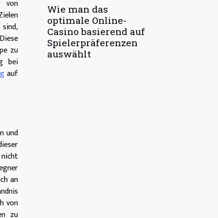
g von
Wie man das
Zielen
optimale Online-
sind,
Casino basierend auf
Diese
Spielerpräferenzen
ppe zu
auswählt
g bei
ng
auf
en und
dieser
 nicht
Gegner
ich an
ändnis
ch von
en zu