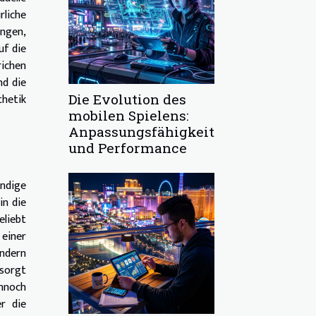
rliche
ungen,
uf die
richen
nd die
Die Evolution des
thetik
mobilen Spielens:
Anpassungsfähigkeit
und Performance
ndige
in die
liebt
 einer
ondern
 sorgt
nnoch
r die