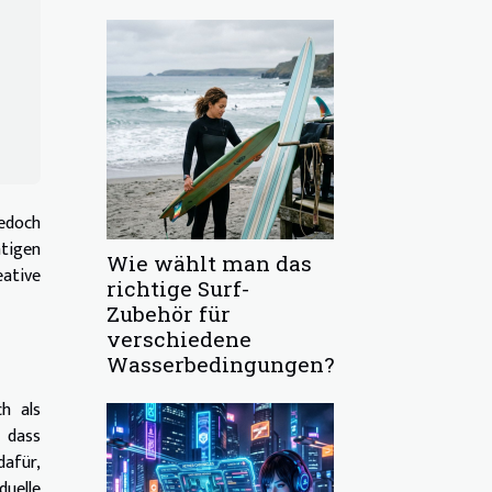
jedoch
htigen
Wie wählt man das
eative
richtige Surf-
Zubehör für
verschiedene
Wasserbedingungen?
h als
 dass
dafür,
duelle