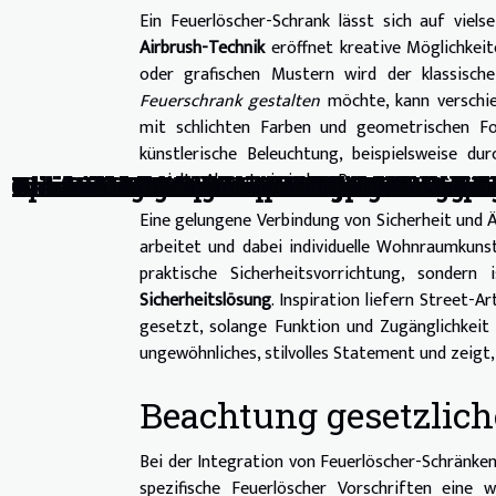
Ein Feuerlöscher-Schrank lässt sich auf viels
Airbrush-Technik
eröffnet kreative Möglichkeit
oder grafischen Mustern wird der klassisch
Feuerschrank gestalten
möchte, kann verschie
mit schlichten Farben und geometrischen Fo
künstlerische Beleuchtung, beispielsweise du
gezielte Akzente in jedem Raum.
Wie wählt man das richtige Surf-Zube
Wie man das optimale Online-Casino b
Wie Sie Ihr Wohnzimmer mit den neue
Wie beeinflussen moderne Gartenzwerg
Wie Sie Ihr Zuhause im Boho-Stil einr
Entdecken Sie die Freiheit des Bohème
Wie man ein sicheres Online-Casino er
Wie wählt man den perfekten Kratzbau
Wie beeinflusst eine weiße Schmutzfa
Wie man groß bei virtuellen Glücksspi
Wie wählt man das richtige aufblasba
Wie wählt man die perfekte Padeltasch
Wie man umweltfreundlich an beliebt
Optimierung der Hochzeitsplanung dur
Wie man saisonale Mode nachhaltig und
Wie Y2K Streetwear die Modebranche re
Autovermietung in Zürich, Schweiz: Was
Warum sollte man sich für den Kauf vo
Wie wählt man ein Gitter für Schafe au
Wie wählt man ein Kleid aus?
ImmoYou-Immobilien-Website: Was mü
Alles über CBD-Produkte
Newcom Exhibitions: Lernen Sie das 
Online-Immobilienbewertung: Das soll
Weißes Bohème-Kleid: Der ideale Stil f
Eine gelungene Verbindung von Sicherheit und 
arbeitet und dabei individuelle Wohnraumkunst
praktische Sicherheitsvorrichtung, sondern
Sicherheitslösung
. Inspiration liefern Street-
gesetzt, solange Funktion und Zugänglichkeit
ungewöhnliches, stilvolles Statement und zeigt,
Beachtung gesetzlich
Bei der Integration von Feuerlöscher-Schränke
spezifische Feuerlöscher Vorschriften eine w