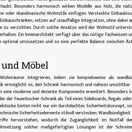
laubt. Besonders harmonisch wirken Modelle aus Holz, die natü
che oder skandinavische Wohnstile einfügen. Versteckte Einbaulös
 Einbauschränken, setzen auf unauffällige Integration, ohne dabei a
e zu verzichten. Durch solche Ansätze wird der Wohnstil unterst
 erhalten. Ein Innenarchitekt verfügt über das nötige Fachwissen u
n optimal umzusetzen und so eine perfekte Balance zwischen Äs
e und Möbel
n Wohnräume integrieren, indem sie beispielsweise als wandbü
ik ermöglicht es, den Schrank harmonisch und nahezu unsichtbar 
m eine moderne und dezente Komponente erweitert. Besonders be
er der Feuerlöscher-Schrank als Teil eines Sideboards, Regals oder
elstücke bieten nicht nur ein durchdachtes Sicherheitskonzept, s
echnische Sicherheitselemente stilvoll verstecken. Wandbündigkeit
iffe hervorstehen, wodurch die Zugänglichkeit im Notfall de
e Umsetzung solcher maßgefertigten Lösungen ist der Schreine