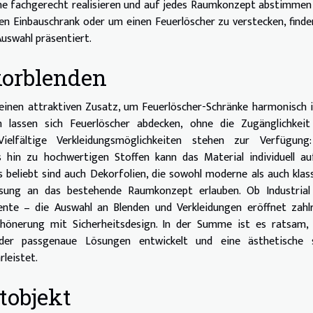
che fachgerecht realisieren und auf jedes Raumkonzept abstimmen
en Einbauschrank oder um einen Feuerlöscher zu verstecken, finde
 Auswahl präsentiert.
orblenden
einen attraktiven Zusatz, um Feuerlöscher-Schränke harmonisch 
 lassen sich Feuerlöscher abdecken, ohne die Zugänglichkeit
 Vielfältige Verkleidungsmöglichkeiten stehen zur Verfügung
 hin zu hochwertigen Stoffen kann das Material individuell au
 beliebt sind auch Dekorfolien, die sowohl moderne als auch klas
ssung an das bestehende Raumkonzept erlauben. Ob Industrial 
iente – die Auswahl an Blenden und Verkleidungen eröffnet zahl
önerung mit Sicherheitsdesign. In der Summe ist es ratsam, 
 der passgenaue Lösungen entwickelt und eine ästhetische 
leistet.
tobjekt