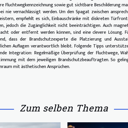
klare Fluchtwegkennzeichnung sowie gut sichtbare Beschilderung ma
ei nie vernachlässigt werden. Um den Spagat zwischen ansprech
stern, empfiehlt es sich, Einbauschränke mit diskreten Türfron
sen, jedoch die Zugänglichkeit nicht beeinträchtigen. Auch magne
racht oder entfernt werden können, sind eine clevere Lösung. F
nd, dass der Brandschutzexperte die Platzierung und Aussta
lichen Auflagen verantwortlich bleibt. Folgende Tipps unterstütz
hende Integration: Regelmäßige Überprüfung der Fluchtwege, Wa
stimmung mit dem jeweiligen Brandschutzbeauftragten. So gelin
nraum mit ästhetischen Ansprüchen.
Zum selben Thema