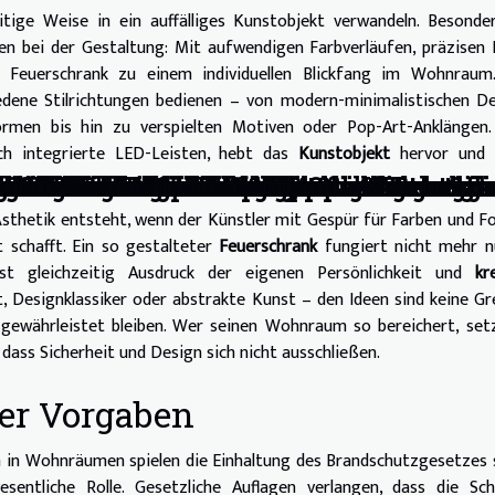
eitige Weise in ein auffälliges Kunstobjekt verwandeln. Besonde
en bei der Gestaltung: Mit aufwendigen Farbverläufen, präzisen 
e Feuerschrank zu einem individuellen Blickfang im Wohnraum
dene Stilrichtungen bedienen – von modern-minimalistischen D
rmen bis hin zu verspielten Motiven oder Pop-Art-Anklängen.
rch integrierte LED-Leisten, hebt das
Kunstobjekt
hervor und 
hör für verschiedene Wasserbedingunge
asierend auf Spielerpräferenzen auswäh
sten Fliesentrends 2026 verwandeln k
e die Gartengestaltung?
ichten können
-Stils durch Mode
kennt und was zu beachten ist
m für unterschiedlich große Katzen?
ngmatte die Raumästhetik?
elen gewinnen kann: Tipps und Strateg
re SUP-Board für Anfänger aus?
e für Ihre Bedürfnisse?
en Küsten Urlaub macht
ch frühzeitige Kleiderauswahl
 stilvoll nutzt
volutioniert und nachhaltige Trends s
 sind die Vorteile?
n virtueller Währung in Spielen entsch
s?
ssen Sie wissen?
Unternehmen mit dem besten Angebot f
ten Sie über die Immobilienbewertung i
ür Ausflüge
Ästhetik entsteht, wenn der Künstler mit Gespür für Farben und 
 schafft. Ein so gestalteter
Feuerschrank
fungiert nicht mehr n
 ist gleichzeitig Ausdruck der eigenen Persönlichkeit und
kr
Art, Designklassiker oder abstrakte Kunst – den Ideen sind keine G
 gewährleistet bleiben. Wer seinen Wohnraum so bereichert, set
 dass Sicherheit und Design sich nicht ausschließen.
er Vorgaben
n in Wohnräumen spielen die Einhaltung des Brandschutzgesetzes
esentliche Rolle. Gesetzliche Auflagen verlangen, dass die Sc