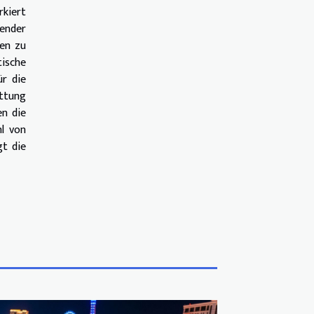
rkiert
ender
ten zu
tische
ür die
ttung
en die
hl von
gt die