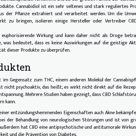
ukte. Cannabidiol ist ein sehr seltenes und stark reguliertes Pr
s der Pflanze extrahiert und verarbeitet werden. Um die Umwe
t zu bringen, isolieren einige Hersteller oder Vertreiber CB
 euphorisierende Wirkung und kann daher nicht als Droge betra
 was bedeutet, dass es keine Auswirkungen auf die geistige Akt
ität dieser Produkte zu überprüfen.
odukten
at im Gegensatz zum THC, einem anderen Molekül der Cannabispf
t nicht psychoaktiv, das heißt, es wirkt nicht direkt auf die Reze
 Entspannung. Mehrere Studien haben gezeigt, dass CBD Schlafstör
rn kann.
 seiner entzündungshemmenden Eigenschaften auch Akne bekämpfe
h bei der Behandlung von neurologischen Störungen und ist von g
 Außerdem hat CBD eine antipsychotische und antitumorale Wirku
eit und die Prävention von Diabetes.