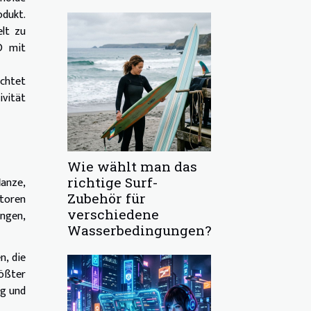
odukt.
lt zu
D mit
chtet
ivität
Wie wählt man das
lanze,
richtige Surf-
Zubehör für
ptoren
verschiedene
ungen,
Wasserbedingungen?
n, die
rößter
ng und