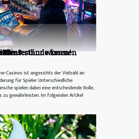
n?
lt
önnen
ien
etzt
eiden?
ür Messestände kennen
n Winterthur wissen!
e-Casinos ist angesichts der Vielzahl an
erung für Spieler. Unterschiedliche
nsche spielen dabei eine entscheidende Rolle,
s zu gewährleisten. Im folgenden Artikel