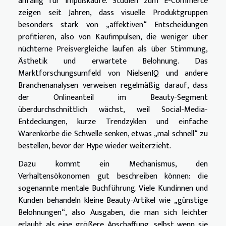
anfällig für Impulskäufe. Studien zum E-Commerce
zeigen seit Jahren, dass visuelle Produktgruppen
besonders stark von „affektiven“ Entscheidungen
profitieren, also von Kaufimpulsen, die weniger über
nüchterne Preisvergleiche laufen als über Stimmung,
Ästhetik und erwartete Belohnung. Das
Marktforschungsumfeld von NielsenIQ und andere
Branchenanalysen verweisen regelmäßig darauf, dass
der Onlineanteil im Beauty-Segment
überdurchschnittlich wächst, weil Social-Media-
Entdeckungen, kurze Trendzyklen und einfache
Warenkörbe die Schwelle senken, etwas „mal schnell“ zu
bestellen, bevor der Hype wieder weiterzieht.
Dazu kommt ein Mechanismus, den
Verhaltensökonomen gut beschreiben können: die
sogenannte mentale Buchführung. Viele Kundinnen und
Kunden behandeln kleine Beauty-Artikel wie „günstige
Belohnungen“, also Ausgaben, die man sich leichter
erlaubt als eine größere Anschaffung, selbst wenn sie