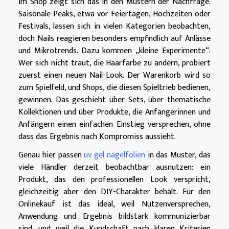
Im Shop zeigt sich das in den Mustern der Nachfrage.
Saisonale Peaks, etwa vor Feiertagen, Hochzeiten oder
Festivals, lassen sich in vielen Kategorien beobachten,
doch Nails reagieren besonders empfindlich auf Anlässe
und Mikrotrends. Dazu kommen „kleine Experimente“:
Wer sich nicht traut, die Haarfarbe zu ändern, probiert
zuerst einen neuen Nail-Look. Der Warenkorb wird so
zum Spielfeld, und Shops, die diesen Spieltrieb bedienen,
gewinnen. Das geschieht über Sets, über thematische
Kollektionen und über Produkte, die Anfängerinnen und
Anfängern einen einfachen Einstieg versprechen, ohne
dass das Ergebnis nach Kompromiss aussieht.
Genau hier passen
uv gel nagelfolien
in das Muster, das
viele Händler derzeit beobachtbar ausnutzen: ein
Produkt, das den professionellen Look verspricht,
gleichzeitig aber den DIY-Charakter behält. Für den
Onlinekauf ist das ideal, weil Nutzenversprechen,
Anwendung und Ergebnis bildstark kommunizierbar
sind, und weil die Kundschaft nach klaren Kriterien