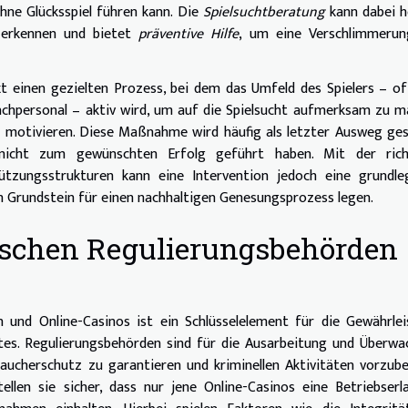
hne Glücksspiel führen kann. Die
Spielsuchtberatung
kann dabei h
u erkennen und bietet
präventive Hilfe
, um eine Verschlimmerun
t einen gezielten Prozess, bei dem das Umfeld des Spielers – o
chpersonal – aktiv wird, um auf die Spielsucht aufmerksam zu 
 motivieren. Diese Maßnahme wird häufig als letzter Ausweg ge
nicht zum gewünschten Erfolg geführt haben. Mit der rich
tzungsstrukturen kann eine Intervention jedoch eine grundle
n Grundstein für einen nachhaltigen Genesungsprozess legen.
schen Regulierungsbehörden
 und Online-Casinos ist ein Schlüsselelement für die Gewährle
ktes. Regulierungsbehörden sind für die Ausarbeitung und Überw
raucherschutz zu garantieren und kriminellen Aktivitäten vorzub
llen sie sicher, dass nur jene Online-Casinos eine Betriebserl