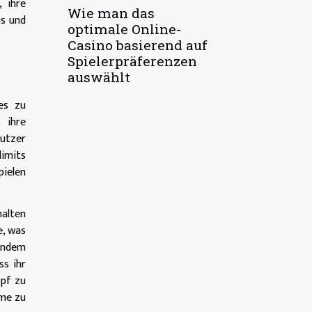
, ihre
Wie man das
ns und
optimale Online-
Casino basierend auf
Spielerpräferenzen
auswählt
es zu
 ihre
Nutzer
limits
ielen
halten
e, was
 indem
ss ihr
opf zu
eme zu