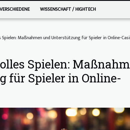
VERSCHIEDENE
WISSENSCHAFT / HIGHTECH
 Spielen: Maßnahmen und Unterstützung für Spieler in Online-Cas
olles Spielen: Maßnah
 für Spieler in Online-