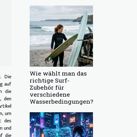
Wie wählt man das
. Die
richtige Surf-
ng auf
Zubehör für
h die
verschiedene
, den
Wasserbedingungen?
rtikel
en, um
t des
en und
uf die