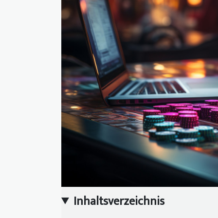
Inhaltsverzeichnis