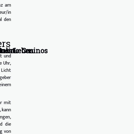
enz am
eur/in
hl den
ers
enes Leben
t
lusst
Online-Casinos
gt und
e Uhr,
 Licht
tgeber
 einem
hr mit
, kann
ngen,
d die
ng von