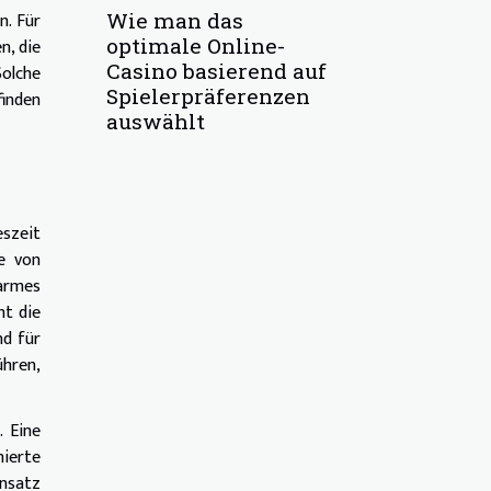
n. Für
Wie man das
optimale Online-
n, die
Casino basierend auf
olche
Spielerpräferenzen
finden
auswählt
eszeit
e von
armes
ht die
nd für
hren,
. Eine
ierte
insatz