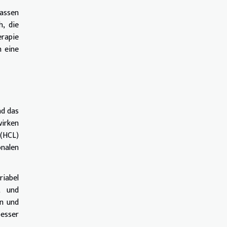
lassen
, die
erapie
n eine
nd das
wirken
 (HCL)
onalen
riabel
t und
n und
besser