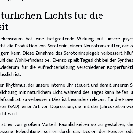
ürlichen Lichts für die
it
Lebensraum hat eine tiefgreifende Wirkung auf unsere psych
icht die Produktion von Serotonin, einem Neurotransmitter, der o
eigern kann. Diese Zunahme des Serotoninspiegels verbessert häuf
l des Wohlbefindens bei. Ebenso spielt Tageslicht bei der Synthe
 wiederum für die Aufrechterhaltung verschiedener Körperfunkt
sslich ist.
nen Rhythmus, der unsere interne Uhr steuert und damit unseren S
lichtung mit natürlichem Licht während des Tages kann helfen, 
lafqualität zu verbessern. Dies ist besonders relevant für die Präv
gen (SAD), einer Art von Depression, die mit den Jahreszeiten we
cht wird.
ist es von großem Vorteil, Räumlichkeiten so zu gestalten, da
essene Beleuchtung, sei es durch das Design der Fenster ode