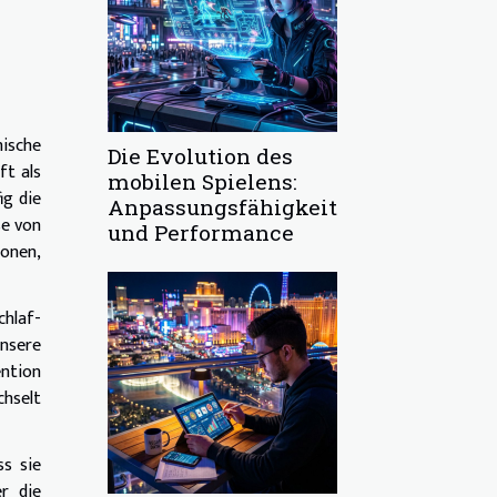
ische
Die Evolution des
ft als
mobilen Spielens:
ig die
Anpassungsfähigkeit
se von
und Performance
ionen,
chlaf-
unsere
ention
chselt
ss sie
r die