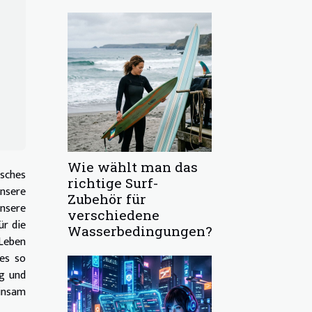
Wie wählt man das
isches
richtige Surf-
nsere
Zubehör für
nsere
verschiedene
ür die
Wasserbedingungen?
 Leben
 es so
ng und
insam