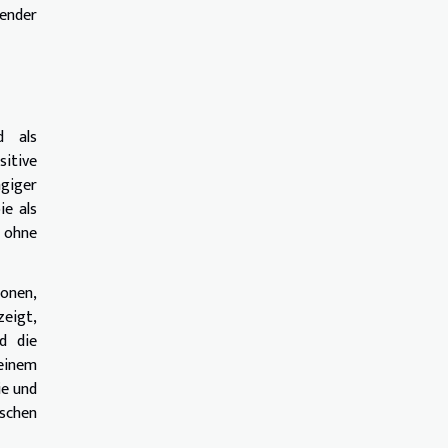
dender
d als
sitive
ngiger
ie als
t ohne
ionen,
zeigt,
d die
einem
ie und
schen