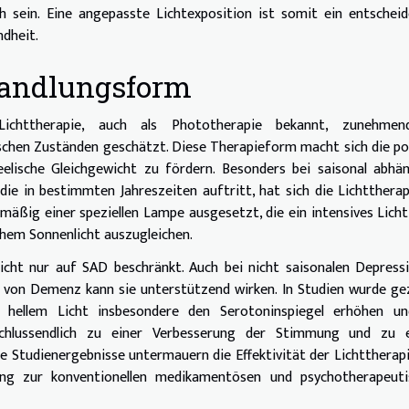
h sein. Eine angepasste Lichtexposition ist somit ein entschei
dheit.
ehandlungsform
Lichttherapie, auch als Phototherapie bekannt, zunehmen
chen Zuständen geschätzt. Diese Therapieform macht sich die po
elische Gleichgewicht zu fördern. Besonders bei saisonal abhä
ie in bestimmten Jahreszeiten auftritt, hat sich die Lichttherap
lmäßig einer speziellen Lampe ausgesetzt, die ein intensives Lich
chem Sonnenlicht auszugleichen.
icht nur auf SAD beschränkt. Auch bei nicht saisonalen Depress
 von Demenz kann sie unterstützend wirken. In Studien wurde ge
 hellem Licht insbesondere den Serotoninspiegel erhöhen un
schlussendlich zu einer Verbesserung der Stimmung und zu 
e Studienergebnisse untermauern die Effektivität der Lichttherap
ung zur konventionellen medikamentösen und psychotherapeuti