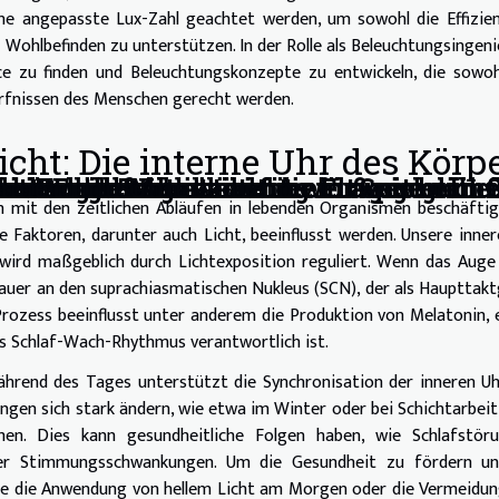
ine angepasste Lux-Zahl geachtet werden, um sowohl die Effizi
 Wohlbefinden zu unterstützen. In der Rolle als Beleuchtungsingeni
nce zu finden und Beleuchtungskonzepte zu entwickeln, die sowo
ürfnissen des Menschen gerecht werden.
cht: Die interne Uhr des Körp
rnen Ernährung
beitswelt Techniken für ein ausgeglich
alität ohne Medikamente
jede Augenfarbe wählt
rstecktem Absatz auf die Fußgesundhei
nach Englischunterricht weltweit beeinf
men und Unterstützung für Spieler in 
ch mit den zeitlichen Abläufen in lebenden Organismen beschäfti
e Faktoren, darunter auch Licht, beeinflusst werden. Unsere inner
wird maßgeblich durch Lichtexposition reguliert. Wenn das Auge
nauer an den suprachiasmatischen Nukleus (SCN), der als Haupttak
 Prozess beeinflusst unter anderem die Produktion von Melatonin,
es Schlaf-Wach-Rhythmus verantwortlich ist.
ährend des Tages unterstützt die Synchronisation der inneren U
ungen sich stark ändern, wie etwa im Winter oder bei Schichtarbeit
en. Dies kann gesundheitliche Folgen haben, wie Schlafstöru
oder Stimmungsschwankungen. Um die Gesundheit zu fördern un
wie die Anwendung von hellem Licht am Morgen oder die Vermeidu