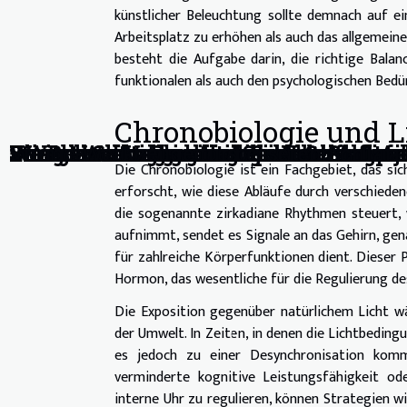
künstlicher Beleuchtung sollte demnach auf e
Arbeitsplatz zu erhöhen als auch das allgemeine
besteht die Aufgabe darin, die richtige Bala
funktionalen als auch den psychologischen Bed
Chronobiologie und Li
Die Rolle von Probiotika in der mode
Stressbewältigung in der modernen Ar
5 Wege zur Verbesserung der Schlafqu
Wie man den idealen Lidschatten für 
Die Auswirkungen von Schuhen mit ve
Wie die Globalisierung die Nachfrage 
Verantwortungsvolles Spielen: Maßnah
Einige Werkzeuge für besseren Schlaf
Die Chronobiologie ist ein Fachgebiet, das si
erforscht, wie diese Abläufe durch verschieden
die sogenannte zirkadiane Rhythmen steuert, 
aufnimmt, sendet es Signale an das Gehirn, ge
für zahlreiche Körperfunktionen dient. Dieser
Hormon, das wesentliche für die Regulierung d
Die Exposition gegenüber natürlichem Licht w
der Umwelt. In Zeiten, in denen die Lichtbeding
es jedoch zu einer Desynchronisation komm
verminderte kognitive Leistungsfähigkeit 
interne Uhr zu regulieren, können Strategien 