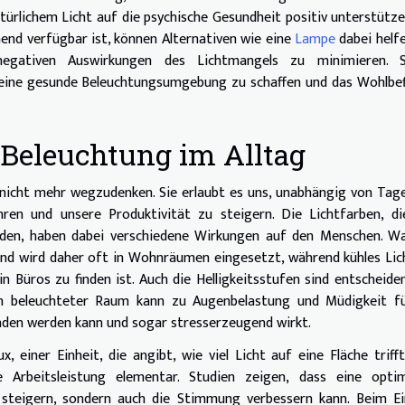
türlichem Licht auf die psychische Gesundheit positiv unterstütze
chend verfügbar ist, können Alternativen wie eine
Lampe
dabei helfe
negativen Auswirkungen des Lichtmangels zu minimieren. S
 eine gesunde Beleuchtungsumgebung zu schaffen und das Wohlbe
r Beleuchtung im Alltag
 nicht mehr wegzudenken. Sie erlaubt es uns, unabhängig von Tag
ren und unsere Produktivität zu steigern. Die Lichtfarben, di
erden, haben dabei verschiedene Wirkungen auf den Menschen. W
und wird daher oft in Wohnräumen eingesetzt, während kühles Lic
 Büros zu finden ist. Auch die Helligkeitsstufen sind entscheide
ch beleuchteter Raum kann zu Augenbelastung und Müdigkeit fü
nden werden kann und sogar stresserzeugend wirkt.
 einer Einheit, die angibt, wie viel Licht auf eine Fläche trifft
e Arbeitsleistung elementar. Studien zeigen, dass eine optim
t steigern, sondern auch die Stimmung verbessern kann. Beim E