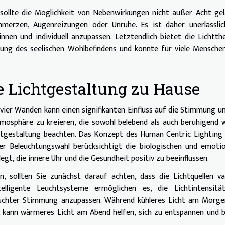
 sollte die Möglichkeit von Nebenwirkungen nicht außer Acht ge
merzen, Augenreizungen oder Unruhe. Es ist daher unerlässlich
nnen und individuell anzupassen. Letztendlich bietet die Lichtth
rung des seelischen Wohlbefindens und könnte für viele Mensche
e Lichtgestaltung zu Hause
vier Wänden kann einen signifikanten Einfluss auf die Stimmung u
osphäre zu kreieren, die sowohl belebend als auch beruhigend 
chtgestaltung beachten. Das Konzept des Human Centric Lighting
 der Beleuchtungswahl berücksichtigt die biologischen und emoti
gt, die innere Uhr und die Gesundheit positiv zu beeinflussen.
 sollten Sie zunächst darauf achten, dass die Lichtquellen va
lligente Leuchtsysteme ermöglichen es, die Lichtintensitä
schter Stimmung anzupassen. Während kühleres Licht am Morge
 kann wärmeres Licht am Abend helfen, sich zu entspannen und 