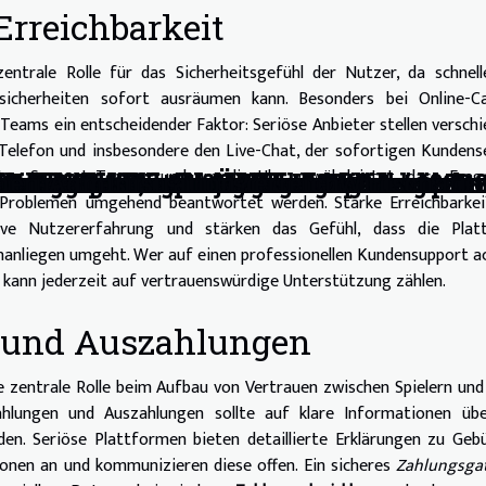
rreichbarkeit
zentrale Rolle für das Sicherheitsgefühl der Nutzer, da schnel
sicherheiten sofort ausräumen kann. Besonders bei Online-Ca
-Teams ein entscheidender Faktor: Seriöse Anbieter stellen versch
 Telefon und insbesondere den Live-Chat, der sofortigen Kundens
erten Support-Teams rund um die Uhr gewährleistet, dass Frag
kte das kaufverhalten im onlineshop st
beschäftigte Hausbesitzer
formen für den Vertrieb in Asien
onität des Mieters?
en die Sportwettenlandschaft?
el an wechselnde Lebenssituationen an
ttenanbieter aus?
en die Kundenentscheidungen?
 verändern, wie wir Glücksspiele erlebe
e digitale Unterhaltung transformieren
tschaftliche Chancen und Herausforderu
isiken für Privatanleger
t effizienzsteigerung durch moderne Te
z in der Unternehmensführung steigern
r Energieeffizienz in Ihrem Zuhause
e Infrastrukturprojekte im Distrikt 1820
els auf die österreichische Wirtschaft
line-Casinos in Österreich
ichen Administration?
 Problemen umgehend beantwortet werden. Starke Erreichbarkei
itive Nutzererfahrung und stärken das Gefühl, dass die Plat
anliegen umgeht. Wer auf einen professionellen Kundensupport a
 kann jederzeit auf vertrauenswürdige Unterstützung zählen.
- und Auszahlungen
 zentrale Rolle beim Aufbau von Vertrauen zwischen Spielern und
ahlungen und Auszahlungen sollte auf klare Informationen übe
n. Seriöse Plattformen bieten detaillierte Erklärungen zu Geb
ionen an und kommunizieren diese offen. Ein sicheres
Zahlungsga