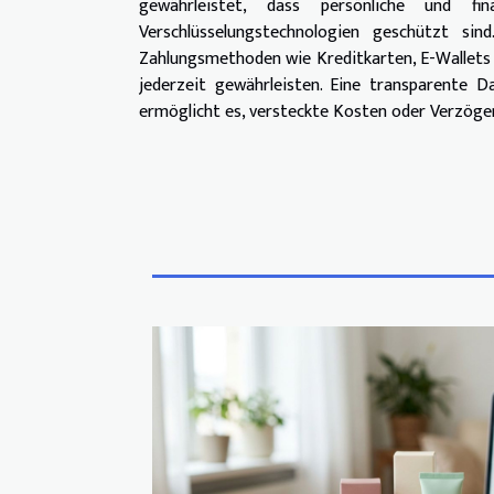
gewährleistet, dass persönliche und f
Verschlüsselungstechnologien geschützt sin
Zahlungsmethoden wie Kreditkarten, E-Wallets
jederzeit gewährleisten. Eine transparente 
ermöglicht es, versteckte Kosten oder Verzöge