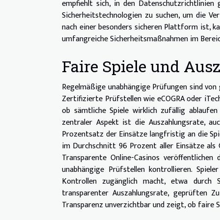
empfiehlt sich, in den Datenschutzrichtlinien
Sicherheitstechnologien zu suchen, um die Ver
nach einer besonders sicheren Plattform ist, ka
umfangreiche Sicherheitsmaßnahmen im Bereic
Faire Spiele und Aus
Regelmäßige unabhängige Prüfungen sind von gr
Zertifizierte Prüfstellen wie eCOGRA oder iTec
ob sämtliche Spiele wirklich zufällig ablaufe
zentraler Aspekt ist die Auszahlungsrate, au
Prozentsatz der Einsätze langfristig an die Spi
im Durchschnitt 96 Prozent aller Einsätze als
Transparente Online-Casinos veröffentlichen
unabhängige Prüfstellen kontrollieren. Spiel
Kontrollen zugänglich macht, etwa durch 
transparenter Auszahlungsrate, geprüften Zu
Transparenz unverzichtbar und zeigt, ob faire S