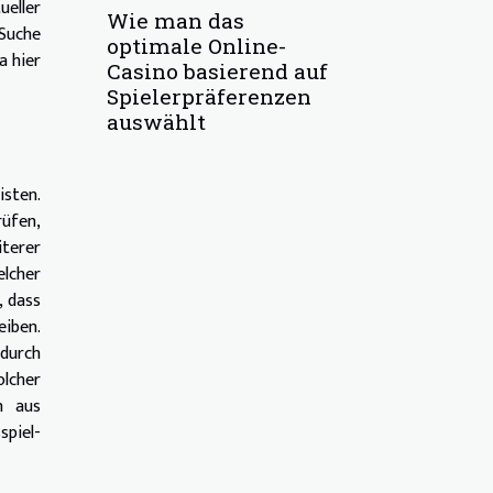
ueller
Wie man das
 Suche
optimale Online-
a hier
Casino basierend auf
Spielerpräferenzen
auswählt
isten.
rüfen,
iterer
elcher
, dass
eiben.
 durch
olcher
n aus
piel-