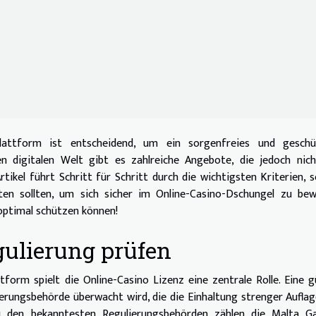
Plattform ist entscheidend, um ein sorgenfreies und geschü
en digitalen Welt gibt es zahlreiche Angebote, die jedoch nich
tikel führt Schritt für Schritt durch die wichtigsten Kriterien, 
ten sollten, um sich sicher im Online-Casino-Dschungel zu bew
 optimal schützen können!
gulierung prüfen
tform spielt die Online-Casino Lizenz eine zentrale Rolle. Eine g
ierungsbehörde überwacht wird, die die Einhaltung strenger Aufla
 Zu den bekanntesten Regulierungsbehörden zählen die Malta G