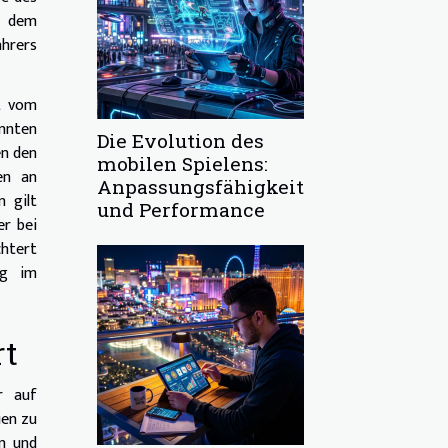
s dem
ahrers
nt vom
nnten
Die Evolution des
en den
mobilen Spielens:
en an
Anpassungsfähigkeit
 gilt
und Performance
er bei
chtert
ng im
rt
r auf
ien zu
n und