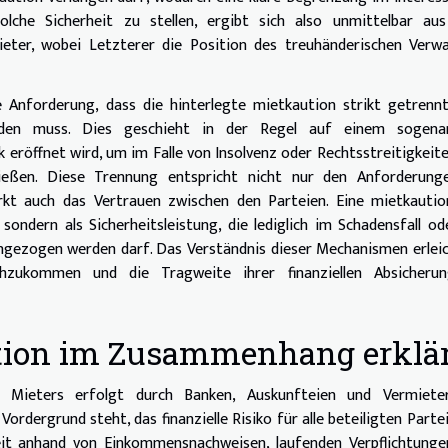
solche Sicherheit zu stellen, ergibt sich also unmittelbar au
ieter, wobei Letzterer die Position des treuhänderischen Verw
e Anforderung, dass die hinterlegte mietkaution strikt getren
den muss. Dies geschieht in der Regel auf einem sogena
eröffnet wird, um im Falle von Insolvenz oder Rechtsstreitigkeit
hließen. Diese Trennung entspricht nicht nur den Anforderung
kt auch das Vertrauen zwischen den Parteien. Eine mietkaution
sondern als Sicherheitsleistung, die lediglich im Schadensfall od
ngezogen werden darf. Das Verständnis dieser Mechanismen erlei
chzukommen und die Tragweite ihrer finanziellen Absicheru
tion im Zusammenhang erklä
s Mieters erfolgt durch Banken, Auskunfteien und Vermiete
Vordergrund steht, das finanzielle Risiko für alle beteiligten Parte
eit anhand von Einkommensnachweisen, laufenden Verpflichtunge