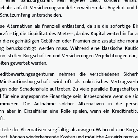
i einer Bankbürgschaft kein eigenes Geld, sondern erhält
ebühr anfällt. Versicherungsmodelle erweitern das Angebot und 
em Schutzumfang unterscheiden.
Alternativen als finanziell entlastend, da sie die sofortige B
zfristig die Liquidität des Mieters, da das Kapital weiterhin für 
rch die regelmäßigen Gebühren oder Prämien eine zusätzliche mona
ung berücksichtigt werden muss. Während eine klassische Kauti
, stellen Bürgschaften und Versicherungen Verpflichtungen dar, 
keiten gewertet werden.
ditbewertungsagenturen nehmen die verschiedenen Sicherh
Mietkautionsbürgschaft wird oft als unkritisches Vertragsverh
en oder Schadensfälle auftreten. Zu viele parallele Bürgschafte
l für eine angespannte Finanzlage sein, insbesondere wenn sie si
summieren. Die Aufnahme solcher Alternativen in die persön
n aber in Einzelfällen eine Rolle spielen, wenn ein Kreditinstit
ft.
chteile der Alternativen sorgfältig abzuwägen. Während eine Bürg
chtert, können wiederkehrende Kosten und mögliche Auswirkungen a