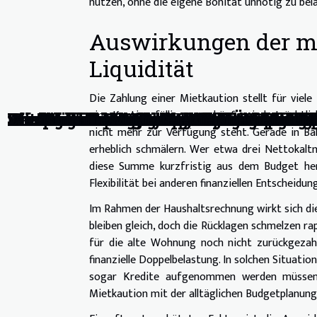
nutzen, ohne die eigene Bonität unnötig zu be
Auswirkungen der mie
Liquidität
Die Zahlung einer Mietkaution stellt für viele
eine Kaution fällig, muss häufig ein beträchtl
Unsichtbare waffen: wie beauty-produ
Die Vorteile pflegeleichter Gärten für 
Strategien zur Nutzung digitaler Platt
Wie beeinflussen rechtliche Änderung
Wie passt man eine Mietkaution flexib
Wie wählt man den optimalen Sportwe
Wie wählt man die sicherste Online-Ca
Wie beeinflussen gekaufte Bewertung
Wie Online-Lotterien die Art und Weise
Wie Online-Casinos und Sportwetten di
Die Zukunft der Elektromobilität wir
Investieren in Startups Chancen und R
Automatisierung in der Landwirtschaf
Wie KI-gestützte Systeme die Effizien
Effektive Strategien zur Steigerung de
Der Einfluss des Rotary Clubs auf lokal
Die Auswirkungen des Online-Glücksspi
Die ökonomischen Auswirkungen der On
Was sind die Vorteile einer freiberufl
nicht mehr zur Verfügung steht. Gerade in Ba
erheblich schmälern. Wer etwa drei Nettokaltm
diese Summe kurzfristig aus dem Budget hera
Flexibilität bei anderen finanziellen Entscheidun
Im Rahmen der Haushaltsrechnung wirkt sich di
bleiben gleich, doch die Rücklagen schmelzen 
für die alte Wohnung noch nicht zurückgezah
finanzielle Doppelbelastung. In solchen Situat
sogar Kredite aufgenommen werden müssen, 
Mietkaution mit der alltäglichen Budgetplanung 