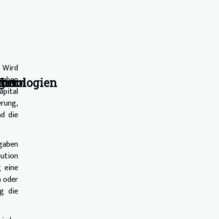
. Wird
sgaben
euern
?
n
ngen
chnologien
apital
erung,
d die
sgaben
aution
g eine
n oder
g die