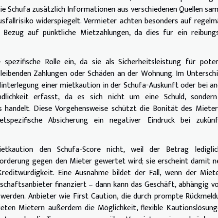
e Schufa zusätzlich Informationen aus verschiedenen Quellen sa
usfallrisiko widerspiegelt. Vermieter achten besonders auf regel
n Bezug auf pünktliche Mietzahlungen, da dies für ein reibung
ezifische Rolle ein, da sie als Sicherheitsleistung für poten
bleibenden Zahlungen oder Schäden an der Wohnung. Im Untersch
Hinterlegung einer mietkaution in der Schufa-Auskunft oder bei a
ndlichkeit erfasst, da es sich nicht um eine Schuld, sondern
 handelt. Diese Vorgehensweise schützt die Bonität des Mieter
etspezifische Absicherung ein negativer Eindruck bei zukünf
ietkaution den Schufa-Score nicht, weil der Betrag lediglic
 Forderung gegen den Mieter gewertet wird; sie erscheint damit n
reditwürdigkeit. Eine Ausnahme bildet der Fall, wenn der Miet
schaftsanbieter finanziert – dann kann das Geschäft, abhängig v
 werden. Anbieter wie First Caution, die durch prompte Rückmel
eten Mietern außerdem die Möglichkeit, flexible Kautionslösun