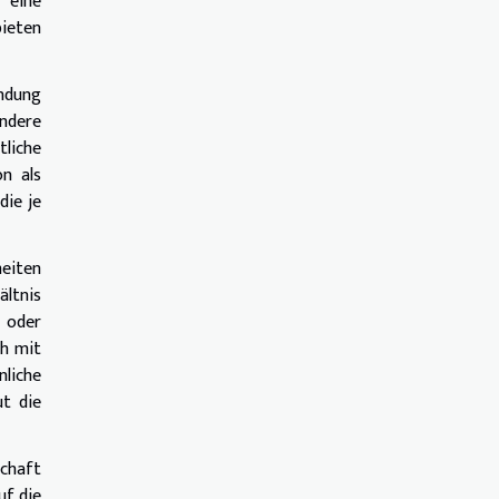
 eine
bieten
indung
andere
tliche
on als
die je
eiten
ältnis
n oder
ch mit
liche
ut die
schaft
uf die