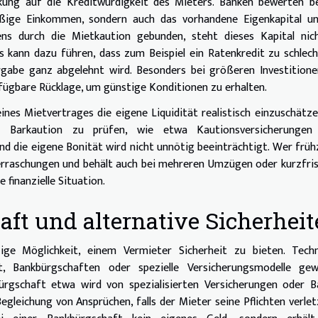
rkung auf die Kreditwürdigkeit des Mieters. Banken bewerten b
ßige Einkommen, sondern auch das vorhandene Eigenkapital un
gens durch die Mietkaution gebunden, steht dieses Kapital nic
es kann dazu führen, dass zum Beispiel ein Ratenkredit zu schlec
rgabe ganz abgelehnt wird. Besonders bei größeren Investition
rfügbare Rücklage, um günstige Konditionen zu erhalten.
eines Mietvertrages die eigene Liquidität realistisch einzuschätz
hen Barkaution zu prüfen, wie etwa Kautionsversicherungen
nd die eigene Bonität wird nicht unnötig beeinträchtigt. Wer früh
Überraschungen und behält auch bei mehreren Umzügen oder kurzfri
 finanzielle Situation.
ft und alternative Sicherhei
zige Möglichkeit, einem Vermieter Sicherheit zu bieten. Techn
t, Bankbürgschaften oder spezielle Versicherungsmodelle gew
rgschaft etwa wird von spezialisierten Versicherungen oder B
leichung von Ansprüchen, falls der Mieter seine Pflichten verlet