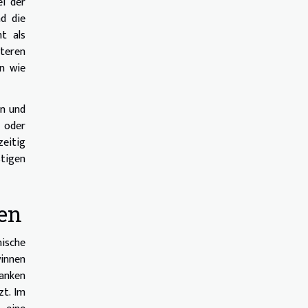
ei der
d die
ht als
hteren
en wie
en und
 oder
zeitig
stigen
ten
ische
innen
anken
zt. Im