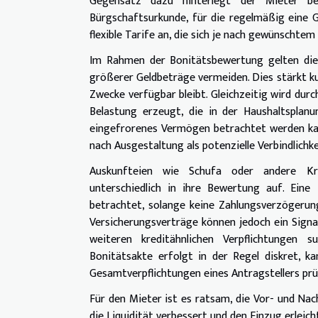
Gegensatz dazu hinterlegt der Mieter be
Bürgschaftsurkunde, für die regelmäßig eine G
flexible Tarife an, die sich je nach gewünscht
Im Rahmen der Bonitätsbewertung gelten diese 
größerer Geldbeträge vermeiden. Dies stärkt kur
Zwecke verfügbar bleibt. Gleichzeitig wird du
Belastung erzeugt, die in der Haushaltsplan
eingefrorenes Vermögen betrachtet werden kann
nach Ausgestaltung als potenzielle Verbindlich
Auskunfteien wie Schufa oder andere Kre
unterschiedlich in ihre Bewertung auf. Eine 
betrachtet, solange keine Zahlungsverzögerung
Versicherungsverträge können jedoch ein Signa
weiteren kreditähnlichen Verpflichtungen 
Bonitätsakte erfolgt in der Regel diskret, kan
Gesamtverpflichtungen eines Antragstellers prü
Für den Mieter ist es ratsam, die Vor- und Na
die Liquidität verbessert und den Einzug erlei