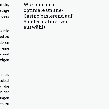
Wie man das
mmeln,
optimale Online-
mäßige
Casino basierend auf
sloses
Spielerpräferenzen
auswählt
zielle
ied zu
nderen
 eine
s und
tigen
h als
eutral
er die
on der
dungen
gen zu