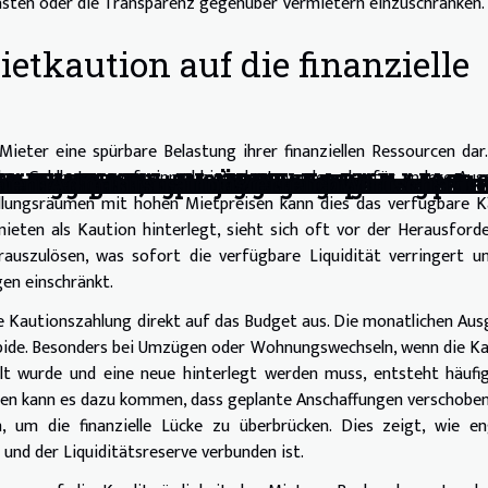
lasten oder die Transparenz gegenüber Vermietern einzuschränken.
tkaution auf die finanzielle
 Mieter eine spürbare Belastung ihrer finanziellen Ressourcen dar
icher Geldbetrag auf einmal hinterlegt werden, der für andere Au
kte das kaufverhalten im onlineshop st
beschäftigte Hausbesitzer
formen für den Vertrieb in Asien
en die Sportwettenlandschaft?
el an wechselnde Lebenssituationen an
ttenanbieter aus?
sino-Plattform aus?
en die Kundenentscheidungen?
 verändern, wie wir Glücksspiele erlebe
e digitale Unterhaltung transformieren
tschaftliche Chancen und Herausforderu
isiken für Privatanleger
t effizienzsteigerung durch moderne Te
z in der Unternehmensführung steigern
r Energieeffizienz in Ihrem Zuhause
e Infrastrukturprojekte im Distrikt 1820
els auf die österreichische Wirtschaft
line-Casinos in Österreich
ichen Administration?
llungsräumen mit hohen Mietpreisen kann dies das verfügbare K
ieten als Kaution hinterlegt, sieht sich oft vor der Herausford
uszulösen, was sofort die verfügbare Liquidität verringert un
gen einschränkt.
e Kautionszahlung direkt auf das Budget aus. Die monatlichen Au
rapide. Besonders bei Umzügen oder Wohnungswechseln, wenn die K
lt wurde und eine neue hinterlegt werden muss, entsteht häufi
ionen kann es dazu kommen, dass geplante Anschaffungen verschobe
um die finanzielle Lücke zu überbrücken. Dies zeigt, wie en
und der Liquiditätsreserve verbunden ist.