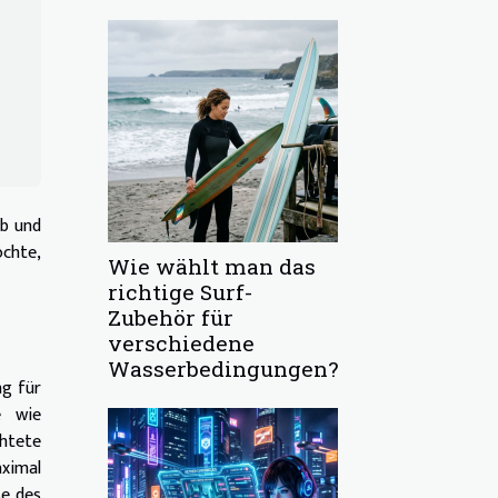
ob und
öchte,
Wie wählt man das
richtige Surf-
Zubehör für
verschiedene
Wasserbedingungen?
ng für
e wie
htete
aximal
se des