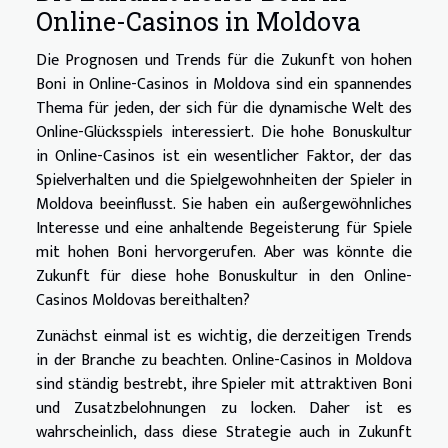
Online-Casinos in Moldova
Die Prognosen und Trends für die Zukunft von hohen
Boni in Online-Casinos in Moldova sind ein spannendes
Thema für jeden, der sich für die dynamische Welt des
Online-Glücksspiels interessiert. Die hohe Bonuskultur
in Online-Casinos ist ein wesentlicher Faktor, der das
Spielverhalten und die Spielgewohnheiten der Spieler in
Moldova beeinflusst. Sie haben ein außergewöhnliches
Interesse und eine anhaltende Begeisterung für Spiele
mit hohen Boni hervorgerufen. Aber was könnte die
Zukunft für diese hohe Bonuskultur in den Online-
Casinos Moldovas bereithalten?
Zunächst einmal ist es wichtig, die derzeitigen Trends
in der Branche zu beachten. Online-Casinos in Moldova
sind ständig bestrebt, ihre Spieler mit attraktiven Boni
und Zusatzbelohnungen zu locken. Daher ist es
wahrscheinlich, dass diese Strategie auch in Zukunft